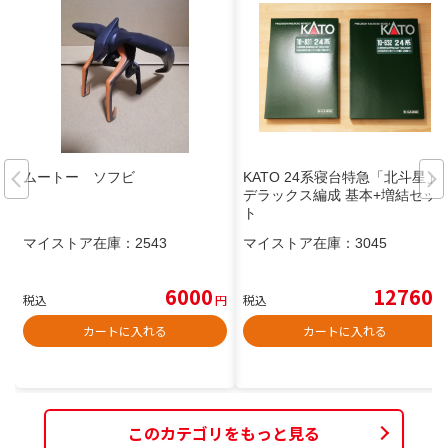
ムートー ソフビ
KATO 24系寝台特急「北斗星」
デラックス編成 基本+増結セッ
ト
マイストア在庫：
2543
マイストア在庫：
3045
6000
12760
税込
円
税込
円
カートに入れる
カートに入れる
このカテゴリをもっと見る