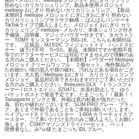
開封 - メルカリ。Mellojoy メロジョイ おにぎり サクサク
拒めないカリカリシュリンプ。新品未使用メロジョイ
mellojoy おにぎり 拒めないカリカリシュリンプ。【新品
未開封】mellojoy メロジョイ にぎにぎおにぎり 拒めない
カリカリシュリンプサクサク触感： ぱんぱんパンケーキ
TikTokライブで購入しました。メロジョイ おにぎり カリ
カリシュリンプ mellojoy - メルカリ。本体シュリンク付き
予備袋、説明書、マジックパウダー付きです。タカラトミ
ー TOMY モンスターマシン BIG-16。こちらも未開封品
です。「正規品」MJ EDC フィジェットトイ ハンドスピ
ナー 値下げ不可 Ti+SS。新品、未開封ですが初期不良
等でのアフターサービスには対応できませんので理解のあ
る方のみご購入ください。【未開封】パウダー付 Mellojoy
メロジョイ クリームワッフル ２個セット。海外製品の
ため細かい埃の混入や袋の破れ、汚れなどある場合がござ
います。大人気♡Mellojoy おにぎり カリカリシュリンプ
メロジョイ。返品対応等できかねますのでご了承いただけ
る方のみご購入ください。threezero DLX 『トランスフォ
ーマー / ロストエイジ』3Z0471。水濡れ防止して、ゆう
パケットポストで発送予定です。たまごっち！！最新！！
Tamagotchi ピンクと青。外箱は底の粘着が強力だった
為、折れや破れがございます。SLIM PRO グレー・ブラッ
ク。あくまで外箱であることをご承知お願いいたします。
ベイブレードX ドランバスター 1-60A カラーチョイスブ
ースター。ご了承いただける方のみご購入よろしくお願い
致します。CSMアマゾンズドライバーセット。ペット、
喫煙者なし。み*ゅ様 たまごっち IDL ブルー。