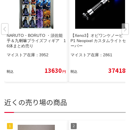
NARUTO・BORUTO ・須佐能
【Xeno3】オビワンケノービ E
乎＆九喇嘛プライズフィギア 1
P1 Neopixel カスタムライトセ
6体まとめ売り
ーバー
マイストア在庫：
3952
マイストア在庫：
2861
13630
37418
税込
円
税込
円
近くの売り場の商品