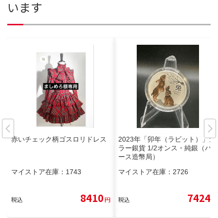
います
赤いチェック柄ゴスロリドレス
2023年「卯年（ラビット）」カ
ラー銀貨 1/2オンス・純銀（パ
ース造幣局）
マイストア在庫：
1743
マイストア在庫：
2726
8410
7424
税込
円
税込
円