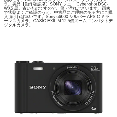
ラ。美品【動作確認済】SONY ソニー Cyber-shot DSC-
WX5 黒。古いものですので、傷・汚れございます。画像
で状態よくご確認のうえ、中古品にご理解のある方にご購
入頂ければ幸いです。Sony α6000 シルバー APS-C ミラ
ーレスカメラ。CASIO EXILIM 12.5倍ズーム コンパクトデ
ジタルカメラ。