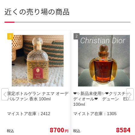
近くの売り場の商品
限定ボトルゲラン ナエマ オーデ
❤✨新品未使用✨❤クリスチャン
パルファン 香水 100ml
ディオール❤ デューン EDT
100ml
マイストア在庫：
2412
マイストア在庫：
1305
8700
8584
税込
円
税込
円