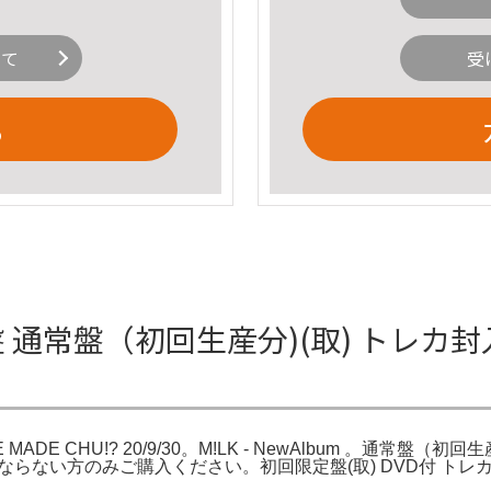
いて
受
る
定盤 通常盤（初回生産分)(取) トレカ封入 
DE CHU!? 20/9/30。M!LK - NewAlbum 。通常盤（初回生産
い方のみご購入ください。初回限定盤(取) DVD付 トレカ封入 M!LK