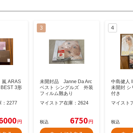
嵐 ARAS
未開封品 Janne Da Arc
中島健人 I
he BEST 3形
ベスト シングルズ 外装
未開封 
フィルム難あり
付き
庫：
2277
マイストア在庫：
2624
マイスト
6000
6750
円
円
税込
税込