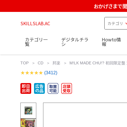
おかげさまで開
SKILLSLAB.AC
カテゴリ一
デジタルチラ
Howto情
覧
シ
報
TOP
CD
邦楽
M!LK MADE CHU!? 初回限定盤
(3412)