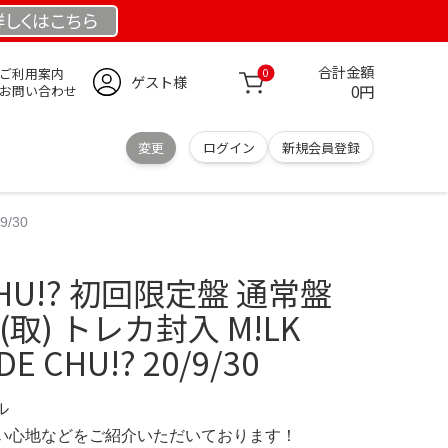
詳しくは
こちら
合計金額
ご利用案内
0
ゲスト様
0円
お問い合わせ
変更
ログイン
新規会員登録
9/30
 CHU!? 初回限定盤 通常盤
取) トレカ封入 M!LK
E CHU!? 20/9/30
ル
の使い心地などをご紹介いただいております！