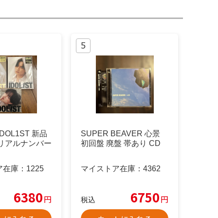
DOL1ST 新品
SUPER BEAVER 心景
シリアルナンバー
初回盤 廃盤 帯あり CD
ア在庫：
1225
マイストア在庫：
4362
6380
6750
円
円
税込