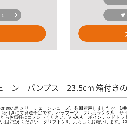
いて
受
る
ェーン パンプス 23.5cm 箱付き
oonstar 黒 メリージェーンシューズ。数回着用しましたが
。箱付きにて発送予定です。パラブーツ グルカサンダル サイズ4 専用
りましたらお気軽にコメントください。VIVAIA ポインテッドト
はお控えください。クリフトン9。よろしくお願いします。CHA