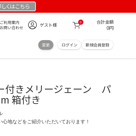
詳しくは
こちら
合計金額
ご利用案内
0
ゲスト様
0円
お問い合わせ
変更
ログイン
新規会員登録
ュー付きメリージェーン パ
cm 箱付き
ル
の使い心地などをご紹介いただいております！