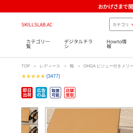
おかげさまで開
SKILLSLAB.AC
カテゴリ一
デジタルチラ
Howto情
覧
シ
報
TOP
レディース
靴
OHGA ビジュー付きメリー
(3477)